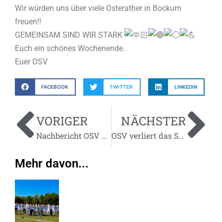
Wir würden uns über viele Osterather in Bockum
freuen!!
GEMEINSAM SIND WIR STARK
Euch ein schönes Wochenende.
Euer OSV
FACEBOOK
TWITTER
LINKEDIN
VORIGER
NÄCHSTER
Nachbericht OSV Auswärtsspiel bei VfR Krefeld Mittwoch 28. März 2023
OSV verliert das Spitzenspiel in Bockum mit 5:3
Mehr davon...