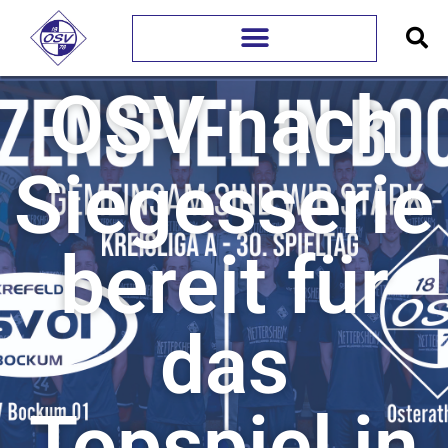
OSV nach
Siegesserie
bereit für
das
Topspiel in