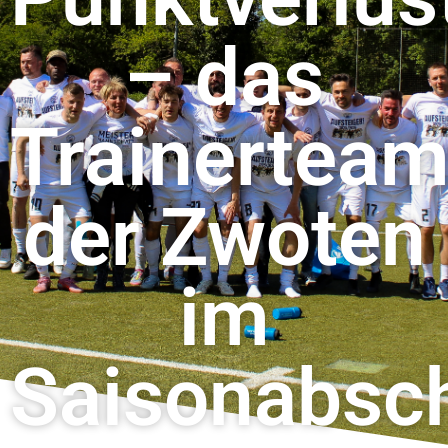
– das
Trainertea
der Zwoten
im
Saisonabsch