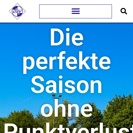
Die
perfekte
Saison
ohne
Punktverlus