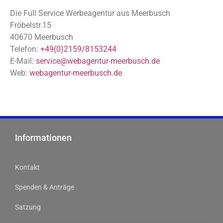
Die Full Service Werbeagentur aus Meerbusch
Fröbelstr.15
40670 Meerbusch
Telefon:
+49(0)2159/8153244
E-Mail:
service@webagentur-meerbusch.de
Web:
webagentur-meerbusch.de
Informationen
Kontakt
Spenden & Anträge
Satzung