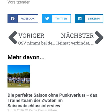
Vorsitzender
FACEBOOK
TWITTER
LINKEDIN
VORIGER
NÄCHSTER
OSV nimmt bei der „Aktion Wunscherfüller“ der Stadtwerke Meerbusch teil
Heimat verbindet, Tradition verpflichtet – im Gespräch mit Freddy Klausner
Mehr davon...
Die perfekte Saison ohne Punktverlust – das
Trainerteam der Zwoten im
Saisonabschlussinterview
7. Juli 2026
Keine Kommentare