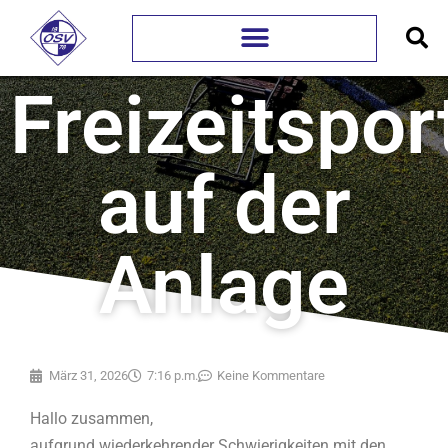
Freizeitspor
auf der
Anlage
März 31, 2026
7:16 p.m.
Keine Kommentare
Hallo zusammen,
aufgrund wiederkehrender Schwierigkeiten mit den