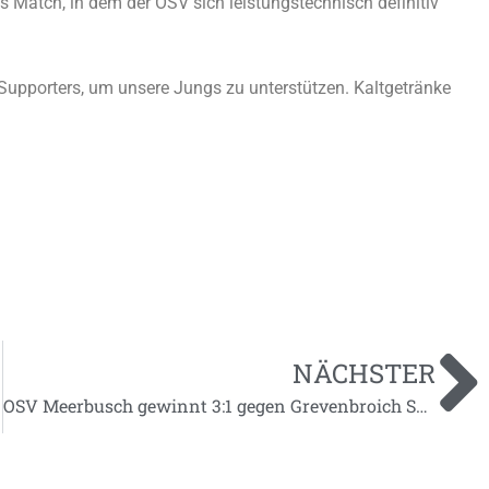
 Match, in dem der OSV sich leistungstechnisch definitiv
Supporters, um unsere Jungs zu unterstützen. Kaltgetränke
NÄCHSTER
OSV Meerbusch gewinnt 3:1 gegen Grevenbroich Süd und sichert sich mindestens Platz zwei in der Tabelle