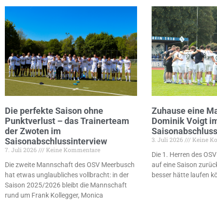
Die perfekte Saison ohne
Zuhause eine Ma
Punktverlust – das Trainerteam
Dominik Voigt i
der Zwoten im
Saisonabschluss
3. Juli 2026
Keine K
Saisonabschlussinterview
7. Juli 2026
Keine Kommentare
Die 1. Herren des OS
Die zweite Mannschaft des OSV Meerbusch
auf eine Saison zurüc
hat etwas unglaubliches vollbracht: in der
besser hätte laufen 
Saison 2025/2026 bleibt die Mannschaft
rund um Frank Kollegger, Monica