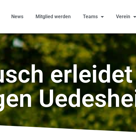
News
Mitglied werden
Teams
Verein
ch erleidet
gen Uedeshe