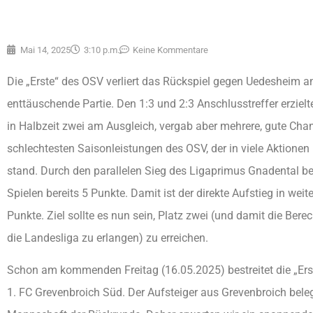
Mai 14, 2025
3:10 p.m.
Keine Kommentare
Die „Erste“ des OSV verliert das Rückspiel gegen Uedesheim a
enttäuschende Partie. Den 1:3 und 2:3 Anschlusstreffer erziel
in Halbzeit zwei am Ausgleich, vergab aber mehrere, gute Chan
schlechtesten Saisonleistungen des OSV, der in viele Aktionen u
stand. Durch den parallelen Sieg des Ligaprimus Gnadental be
Spielen bereits 5 Punkte. Damit ist der direkte Aufstieg in wei
Punkte. Ziel sollte es nun sein, Platz zwei (und damit die Be
die Landesliga zu erlangen) zu erreichen.
Schon am kommenden Freitag (16.05.2025) bestreitet die „Ers
1. FC Grevenbroich Süd. Der Aufsteiger aus Grevenbroich belegt 